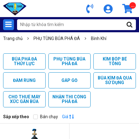
...
Trang chủ
PHỤ TÙNG BÚA PHÁ ĐÁ
Bình Khí
BÚA PHÁ ĐÁ
PHỤ TÙNG BÚA
KÌM BÓP BÊ
THỦY LỰC
PHÁ ĐÁ
TÔNG
BÚA KÌM ĐÃ QUA
ĐẦM RUNG
GẮP GỖ
SỬ DỤNG
CHO THUÊ MÁY
NHẬN THI CÔNG
XÚC GẮN BÚA
PHÁ ĐÁ
Sắp xếp theo
Bán chạy
Giá