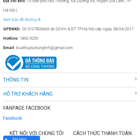
Địa chỉ kho:
Tổ dân phố Nội Thương, Xã Dương Xá, Huyện Gia Lâm, TP.
Hà Nội |
Xem bản đồ đường đi
GPĐKKD:
Số 0107826663 do Sở KH & ĐT TP.Hà Nội cấp ngày 28/04/2017
Hotline:
1800.9250
Email:
buathuyluctunglinh@gmail.com
THÔNG TIN
HỖ TRỢ KHÁCH HÀNG
FANPAGE FACEBOOK
Facebook
KẾT NỐI VỚI CHÚNG TÔI
CÁCH THỨC THANH TOÁN
Bán hàng