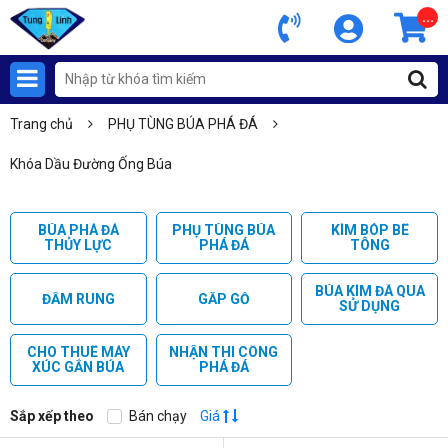
...
Trang chủ
PHỤ TÙNG BÚA PHÁ ĐÁ
Khóa Dầu Đường Ống Búa
BÚA PHÁ ĐÁ
PHỤ TÙNG BÚA
KÌM BÓP BÊ
THỦY LỰC
PHÁ ĐÁ
TÔNG
BÚA KÌM ĐÃ QUA
ĐẦM RUNG
GẮP GỖ
SỬ DỤNG
CHO THUÊ MÁY
NHẬN THI CÔNG
XÚC GẮN BÚA
PHÁ ĐÁ
Sắp xếp theo
Bán chạy
Giá