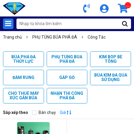
...
Trang chủ
PHỤ TÙNG BÚA PHÁ ĐÁ
Công Tắc
BÚA PHÁ ĐÁ
PHỤ TÙNG BÚA
KÌM BÓP BÊ
THỦY LỰC
PHÁ ĐÁ
TÔNG
BÚA KÌM ĐÃ QUA
ĐẦM RUNG
GẮP GỖ
SỬ DỤNG
CHO THUÊ MÁY
NHẬN THI CÔNG
XÚC GẮN BÚA
PHÁ ĐÁ
Sắp xếp theo
Bán chạy
Giá